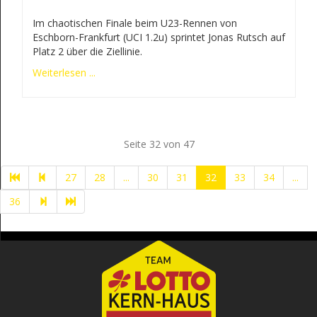
Im chaotischen Finale beim U23-Rennen von
Eschborn-Frankfurt (UCI 1.2u) sprintet Jonas Rutsch auf
Platz 2 über die Ziellinie.
Weiterlesen ...
Seite 32 von 47
27
28
...
30
31
32
33
34
...
36