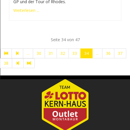
GP und der Tour of Rhodes.
Weiterlesen ...
Seite 34 von 47
...
30
31
32
33
34
...
36
37
38