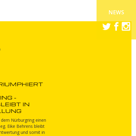
NEWS
S
RIUMPHIERT
NG -
LEIBT IN
LLUNG
f dem Nürburgring einen
eg. Eike Behrens bleibt
mtwertung und somit in