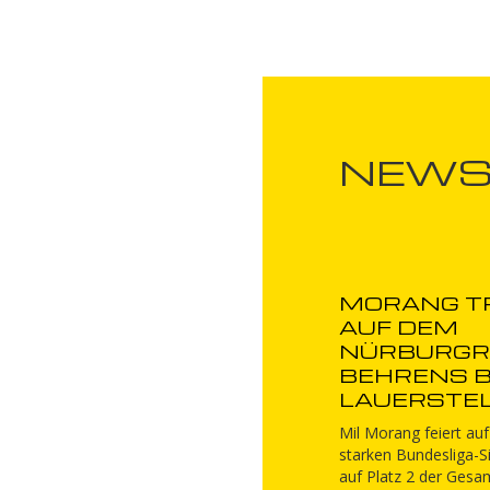
NEW
MORANG T
AUF DEM
NÜRBURGRI
BEHRENS B
LAUERSTE
Mil Morang feiert au
starken Bundesliga-Si
auf Platz 2 der Gesa