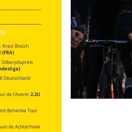
26
t: Kreiz Breizh
2 (FRA)
 Silberpilspreis
ndesliga)
idl Deutschland
our de l'Avenir
2.2U
West Bohemia Tour
 van de Achterhoek