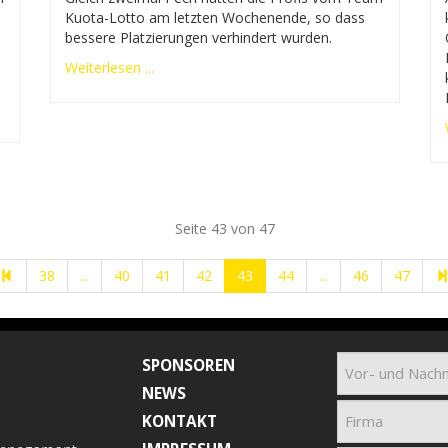
Kuota-Lotto am letzten Wochenende, so dass
bessere Platzierungen verhindert wurden.
Weiterlesen ...
Seite 43 von 47
38
...
40
41
42
43
44
...
46
47
SPONSOREN
NEWS
KONTAKT