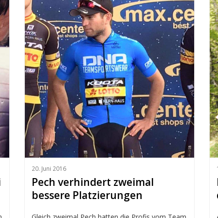
20. Juni 2016
i
Pech verhindert zweimal
bessere Platzierungen
n
Gleich zweimal Pech hatten die Profis vom Team