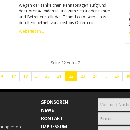
Wegen der zahlreichen Rennabsagen aufgrund
der Corona-Epidemie und zum Schutz der Fahrer
und Betreuer stellt das Team Lotto Kern-Haus
den Rennbetrieb zunächst bis Ostern ein.
Weiterlesen ...
Seite 22 von 47
17
18
...
20
21
22
23
24
...
26
SPONSOREN
NEWS
KONTAKT
anagement
IMPRESSUM