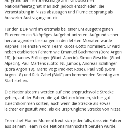
Aufgrund der Terroranschläge am französischen
Nationalfeiertag hat man sich jedoch entschieden, die
Veranstaltung in Nizza abzusagen und Plumelec sprang als
Ausweich-Austragungsort ein.
Für den BDR wird im erstmals bei einer EM ausgetragenen
Eliterennen ein 9-köpfiges Aufgebot antreten. Aufgrund seiner
hervorragenden Leistungen in den letzten Monaten wurde
Raphael Freienstein vom Team Kuota-Lotto nominiert. Er wird
neben etablierten Fahrern wie Emanuel Buchmann (Bora Argon
18), Johannes Fröhlinger (Giant-Alpecin), Simon Geschke (Giant-
Alpecin), Paul Martens (Lotto-NL Jumbo), Andreas Schillinger
(Bora Argon 18), Mario Vogt (rad-net Rose), Paul Voß (Bora
Argon 18) und Rick Zabel (BMC) am kommenden Sonntag am
Start stehen.
Die Nationalteams werden auf eine anspruchsvolle Strecke
gehen, auf der Fahrer, die gut Klettern können, sicher gut
zurechtkommen sollten, auch wenn die Strecke als etwas
leichter eingestuft wird, als die ursprüngliche Strecke von Nizza.
Teamchef Florian Monreal freut sich jedenfalls, dass ein Fahrer
aus seinem Team in die Nationalmannschaft berufen wurde.