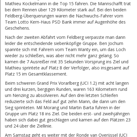
Mathieu Kockelmann in die Top 15 fahren. Die Mannschafft trat
bei dem Rennen über 129 Kilometer stark auf. Bei den beiden
Feldberg-Überquerungen waren die Nachwuchs-Fahrer vom
Team Lotto Kern-Haus PSD Bank immer auf Augenhöhe des
Geschehens.
Nach der zweiten Abfahrt vom Feldberg verpasste man dann
leider die entscheidende siebenköpfige Gruppe. Ben Jochum
spannte sich mit Fahrern vom Team Wanty ein, um das Loch
wieder zu schließen, was aber nicht mehr ganz gelang. So
kamen die 7 Ausreißer mit 35 Sekunden Vorsprung ins Ziel und
Mathieu sprintete auf Platz 8 der Verfolger, also insgesamt auf
Platz 15 im Gesamtklassement.
Beim schweren Grand Prix Vorarlberg (UCI 1.2) mit acht langen
und drei kurzen, bergigen Runden, waren 163 Kilometern rund
um Nenzing zu absolvieren. Auf den drei letzten Schleifen
reduzierte sich das Feld auf gut zehn Mann, die dann um den
Sieg sprinteten. Mil Morang und Martin Barta fuhren in der
Gruppe um Platz 18 ins Ziel. Die beiden erst- und zweihjährigen
haben sich dabei gut geschlagen und kamen auf den Plätzen 23
und 24 über die Ziellinie.
Am Samstag geht es weiter mit der Ronde van Overijssel (UCI