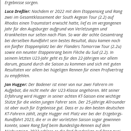
Ergebnisse sorgen.
Luca Dreßler:
Nachdem er 2022 mit dem Etappensieg und Rang
zwei im Gesamtklassement der South Aegean Tour (2.2) auf
Rhodos einen Traumstart erwischt hatte, lief es im vergangenen
Jahr für den Augsburger aufgrund von Verletzungen und
Krankheiten nur selten nach Plan. So war der achte Gesamtrang
bei derselben Rundfahrt sein bestes Resultat, dazu kamen noch
ein fünfter Etappenplatz bei der Flanders Tomorrow Tour (2.2u)
sowie ein neunter Etappenrang beim Flèche du Sud (2.2). In
seinem letzten U23-Jahr geht es für den 22-Jährigen vor allem
darum, gesund durch die Saison zu kommen und sich mit guten
Resultaten vor allem bei hügeligen Rennen für einen Profivertrag
zu empfehlen.
Jan Hugger:
Der Badener ist einer von nur zwei Fahrern im
Aufgebot, die nicht mehr der U23-Klasse angehören. Mit seiner
Erfahrung wird Hugger in seiner achten KT-Saison eine wichtige
Stütze für die vielen jungen Fahrer sein. Der 25-jährige Allrounder
ist aber auch für Ergebnisse gut. Dass er zu den besten deutschen
KT-Fahrern zählt, zeigte Hugger mit Platz vier bei der Erzgebirgs-
Rundfahrt 2023, die er in der vorletzten Saison sogar gewinnen
konnte, sowie Rang fünf beim Bundesliga-Rennen auf dem