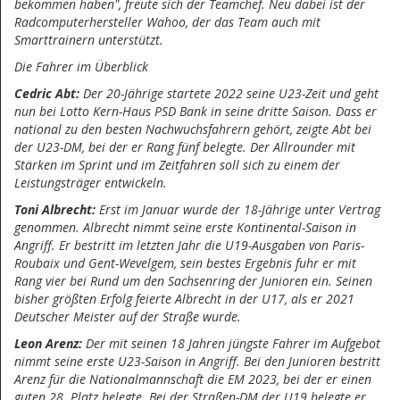
bekommen haben", freute sich der Teamchef. Neu dabei ist der
Radcomputerhersteller Wahoo, der das Team auch mit
Smarttrainern unterstützt.
Die Fahrer im Überblick
Cedric Abt:
Der 20-Jährige startete 2022 seine U23-Zeit und geht
nun bei Lotto Kern-Haus PSD Bank in seine dritte Saison. Dass er
national zu den besten Nachwuchsfahrern gehört, zeigte Abt bei
der U23-DM, bei der er Rang fünf belegte. Der Allrounder mit
Stärken im Sprint und im Zeitfahren soll sich zu einem der
Leistungsträger entwickeln.
Toni Albrecht:
Erst im Januar wurde der 18-Jährige unter Vertrag
genommen. Albrecht nimmt seine erste Kontinental-Saison in
Angriff. Er bestritt im letzten Jahr die U19-Ausgaben von Paris-
Roubaix und Gent-Wevelgem, sein bestes Ergebnis fuhr er mit
Rang vier bei Rund um den Sachsenring der Junioren ein. Seinen
bisher größten Erfolg feierte Albrecht in der U17, als er 2021
Deutscher Meister auf der Straße wurde.
Leon Arenz:
Der mit seinen 18 Jahren jüngste Fahrer im Aufgebot
nimmt seine erste U23-Saison in Angriff. Bei den Junioren bestritt
Arenz für die Nationalmannschaft die EM 2023, bei der er einen
guten 28. Platz belegte. Bei der Straßen-DM der U19 belegte er