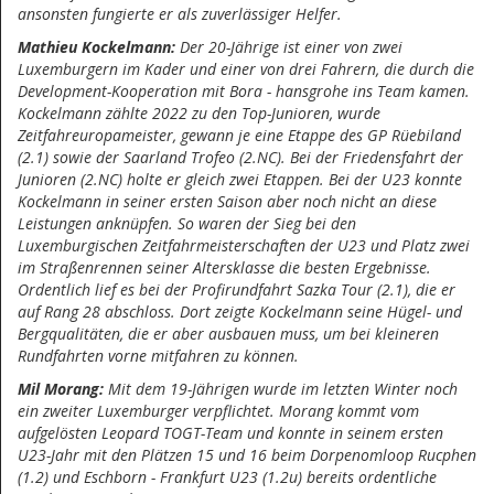
ansonsten fungierte er als zuverlässiger Helfer.
Mathieu Kockelmann:
Der 20-Jährige ist einer von zwei
Luxemburgern im Kader und einer von drei Fahrern, die durch die
Development-Kooperation mit Bora - hansgrohe ins Team kamen.
Kockelmann zählte 2022 zu den Top-Junioren, wurde
Zeitfahreuropameister, gewann je eine Etappe des GP Rüebiland
(2.1) sowie der Saarland Trofeo (2.NC). Bei der Friedensfahrt der
Junioren (2.NC) holte er gleich zwei Etappen. Bei der U23 konnte
Kockelmann in seiner ersten Saison aber noch nicht an diese
Leistungen anknüpfen. So waren der Sieg bei den
Luxemburgischen Zeitfahrmeisterschaften der U23 und Platz zwei
im Straßenrennen seiner Altersklasse die besten Ergebnisse.
Ordentlich lief es bei der Profirundfahrt Sazka Tour (2.1), die er
auf Rang 28 abschloss. Dort zeigte Kockelmann seine Hügel- und
Bergqualitäten, die er aber ausbauen muss, um bei kleineren
Rundfahrten vorne mitfahren zu können.
Mil Morang:
Mit dem 19-Jährigen wurde im letzten Winter noch
ein zweiter Luxemburger verpflichtet. Morang kommt vom
aufgelösten Leopard TOGT-Team und konnte in seinem ersten
U23-Jahr mit den Plätzen 15 und 16 beim Dorpenomloop Rucphen
(1.2) und Eschborn - Frankfurt U23 (1.2u) bereits ordentliche