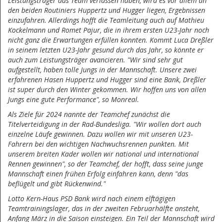
Leistungsträger das Team verlassen haben, wird es vor allem an
den beiden Routiniers Huppertz und Hugger liegen, Ergebnissen
einzufahren. Allerdings hofft die Teamleitung auch auf Mathieu
Kockelmann und Romet Pajur, die in ihrem ersten U23-Jahr noch
nicht ganz die Erwartungen erfüllen konnten. Kommt Luca Dreßler
in seinem letzten U23-Jahr gesund durch das Jahr, so könnte er
auch zum Leistungsträger avancieren. "Wir sind sehr gut
aufgestellt, haben tolle Jungs in der Mannschaft. Unsere zwei
erfahrenen Hasen Huppertz und Hugger sind eine Bank, Dreßler
ist super durch den Winter gekommen. Wir hoffen uns von allen
Jungs eine gute Performance", so Monreal.
Als Ziele für 2024 nannte der Teamchef zunächst die
Titelverteidigung in der Rad-Bundesliga. "Wir wollen dort auch
einzelne Läufe gewinnen. Dazu wollen wir mit unseren U23-
Fahrern bei den wichtigen Nachwuchsrennen punkten. Mit
unserem breiten Kader wollen wir national und international
Rennen gewinnen", so der Teamchef, der hofft, dass seine junge
Mannschaft einen frühen Erfolg einfahren kann, denn "das
beflügelt und gibt Rückenwind."
Lotto Kern-Haus PSD Bank wird nach einem elftägigen
Teamtrainingslager, das in der zweiten Februarhälfte ansteht,
Anfang März in die Saison einsteigen. Ein Teil der Mannschaft wird