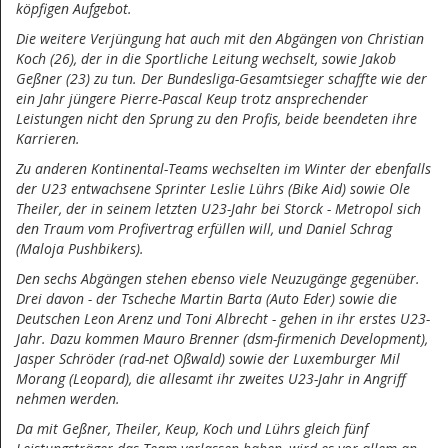
köpfigen Aufgebot.
Die weitere Verjüngung hat auch mit den Abgängen von Christian
Koch (26), der in die Sportliche Leitung wechselt, sowie Jakob
Geßner (23) zu tun. Der Bundesliga-Gesamtsieger schaffte wie der
ein Jahr jüngere Pierre-Pascal Keup trotz ansprechender
Leistungen nicht den Sprung zu den Profis, beide beendeten ihre
Karrieren.
Zu anderen Kontinental-Teams wechselten im Winter der ebenfalls
der U23 entwachsene Sprinter Leslie Lührs (Bike Aid) sowie Ole
Theiler, der in seinem letzten U23-Jahr bei Storck - Metropol sich
den Traum vom Profivertrag erfüllen will, und Daniel Schrag
(Maloja Pushbikers).
Den sechs Abgängen stehen ebenso viele Neuzugänge gegenüber.
Drei davon - der Tscheche Martin Barta (Auto Eder) sowie die
Deutschen Leon Arenz und Toni Albrecht - gehen in ihr erstes U23-
Jahr. Dazu kommen Mauro Brenner (dsm-firmenich Development),
Jasper Schröder (rad-net Oßwald) sowie der Luxemburger Mil
Morang (Leopard), die allesamt ihr zweites U23-Jahr in Angriff
nehmen werden.
Da mit Geßner, Theiler, Keup, Koch und Lührs gleich fünf