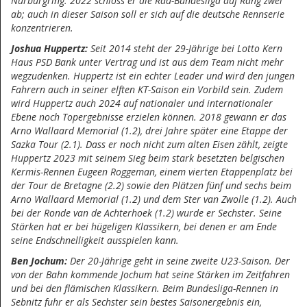
Nürburgring. 2022 schloss er die Rad-Bundesliga auf Rang zwei
ab; auch in dieser Saison soll er sich auf die deutsche Rennserie
konzentrieren.
Joshua Huppertz:
Seit 2014 steht der 29-Jährige bei Lotto Kern
Haus PSD Bank unter Vertrag und ist aus dem Team nicht mehr
wegzudenken. Huppertz ist ein echter Leader und wird den jungen
Fahrern auch in seiner elften KT-Saison ein Vorbild sein. Zudem
wird Huppertz auch 2024 auf nationaler und internationaler
Ebene noch Topergebnisse erzielen können. 2018 gewann er das
Arno Wallaard Memorial (1.2), drei Jahre später eine Etappe der
Sazka Tour (2.1). Dass er noch nicht zum alten Eisen zählt, zeigte
Huppertz 2023 mit seinem Sieg beim stark besetzten belgischen
Kermis-Rennen Eugeen Roggeman, einem vierten Etappenplatz bei
der Tour de Bretagne (2.2) sowie den Plätzen fünf und sechs beim
Arno Wallaard Memorial (1.2) und dem Ster van Zwolle (1.2). Auch
bei der Ronde van de Achterhoek (1.2) wurde er Sechster. Seine
Stärken hat er bei hügeligen Klassikern, bei denen er am Ende
seine Endschnelligkeit ausspielen kann.
Ben Jochum:
Der 20-Jährige geht in seine zweite U23-Saison. Der
von der Bahn kommende Jochum hat seine Stärken im Zeitfahren
und bei den flämischen Klassikern. Beim Bundesliga-Rennen in
Sebnitz fuhr er als Sechster sein bestes Saisonergebnis ein,