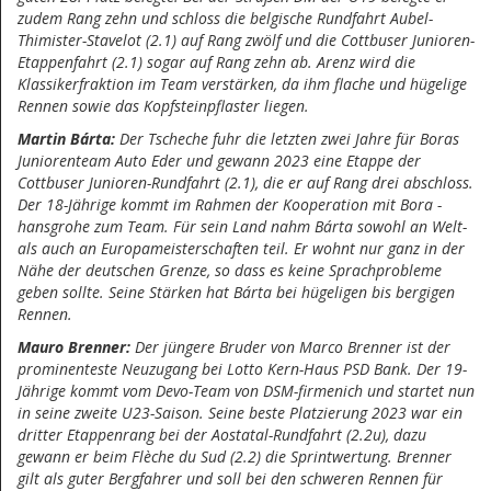
zudem Rang zehn und schloss die belgische Rundfahrt Aubel-
Thimister-Stavelot (2.1) auf Rang zwölf und die Cottbuser Junioren-
Etappenfahrt (2.1) sogar auf Rang zehn ab. Arenz wird die
Klassikerfraktion im Team verstärken, da ihm flache und hügelige
Rennen sowie das Kopfsteinpflaster liegen.
Martin Bárta:
Der Tscheche fuhr die letzten zwei Jahre für Boras
Juniorenteam Auto Eder und gewann 2023 eine Etappe der
Cottbuser Junioren-Rundfahrt (2.1), die er auf Rang drei abschloss.
Der 18-Jährige kommt im Rahmen der Kooperation mit Bora -
hansgrohe zum Team. Für sein Land nahm Bárta sowohl an Welt-
als auch an Europameisterschaften teil. Er wohnt nur ganz in der
Nähe der deutschen Grenze, so dass es keine Sprachprobleme
geben sollte. Seine Stärken hat Bárta bei hügeligen bis bergigen
Rennen.
Mauro Brenner:
Der jüngere Bruder von Marco Brenner ist der
prominenteste Neuzugang bei Lotto Kern-Haus PSD Bank. Der 19-
Jährige kommt vom Devo-Team von DSM-firmenich und startet nun
in seine zweite U23-Saison. Seine beste Platzierung 2023 war ein
dritter Etappenrang bei der Aostatal-Rundfahrt (2.2u), dazu
gewann er beim Flèche du Sud (2.2) die Sprintwertung. Brenner
gilt als guter Bergfahrer und soll bei den schweren Rennen für