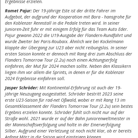
Ergebnisse erzielen.
Romet Pajur:
Der 19-jährige Este ist der dritte Fahrer im
Aufgebot, der aufgrund der Kooperation mit Bora - hansgrohe für
den Koblenzer Rennstall in die Pedale treten wird. In seiner
Junioren-Zeit fuhr er mit einigem Erfolg für das Team Auto Eder.
Pajur gewann 2022 die U19-Ausgabe der Flandern-Rundfahrt und
wurde Zweiter bei Paris-Roubaix. Ähnlich wie bei Kockelmann
klappte der Übergang zur U23 aber nicht reibungslos. In seiner
ersten Saison konnte er dennoch mit Rang drei zum Abschluss der
Flanders Tomorrow Tour (2.2u) noch einen Achtungserfolg
einfahren, der Mut für 2024 machen sollte. Neben den Klassikern
liegen ihm vor allem die Sprints, in denen er für die Koblenzer
2024 Ergebnisse einfahren soll.
Jasper Schröder:
Mit Kontinental-Erfahrung ist auch der 19-
jährige Neuzugang ausgestattet. Schröder bestritt 2023 seine
erste U23-Saison für rad-net Oßwald, wobei er mit Rang 13 im
Gesamtklassement der Flanders Tomorrow Tour (2.2u) sein bestes
Ergebnis erzielen konnte. Schröder fühlt sich nicht nur auf der
Straße wohl. 2021 wurde er auf der Bahn Juniorenweltmeister in
der Mannschaftsverfolgung und holte in der Einerverfolgung
Silber. Aufgrund einer Verletzung ist noch nicht klar, ob er bereits
Anfang März in die Saison wird einsteigen können.