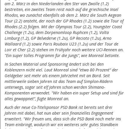
am 2. März in den Niederlanden den Ster van Zwolle (1.2)
bestreiten, ein zweites Team reist nach auf die griechische Insel
Rhodos, wo zunächst ebenfalls ab dem 2. März die South Aegean
Tour (2.2) ansteht, der noch der GP Rhodes (1.2) sowie die Tour of
Rhodes (2.2) folgen. Mit der Olympias Tour (2.2), Youngster Coast
Challenge (1.2u), dem Dorpenomloop Ruphcen (1.2), Volta
Limburg (1.2), GP Belvederve (1.2u), GP Recioto (1.2u), Arno
Wallaard (1.2) sowie Paris Roubaix U23 (1.2u) und der Tour de
Loir et Cher (2.2) stehen im Frühjahr noch weitere UCI-Rennen an.
"Ein super tolles Programm für die Jungs", wie Monreal betonte.
In Sachen Material und Sponsoring ändert sich bei den
Koblenzern nicht viel. Laut Monreal sind “etwa 80 Prozent“ der
Geldgeber seit mehr als einem Jahrzehnt mit an Bord. Seit
mittlerweile sieben Jahren ist das Team auf Simplon-Rädern
unterwegs, sogar seit elf Jahren schon werden Shimano-
Komponenten verwendet. "Wir haben ein super Setup und sind für
alles gewappnet“, fügte Monreal an.
Auch der neue Co-Titelsponsor PSD Bank ist bereits seit drei
Jahren mit dabei, hat nun aber sein finanzielles Engagement
erweitert. "Wir freuen uns, dass sich die PSD Bank noch mehr ins
Team einbringt, wodurch wir ein weiteres sehr gutes Standbein