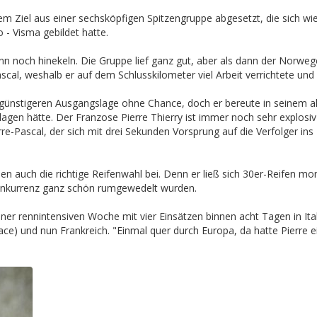
dem Ziel aus einer sechsköpfigen Spitzengruppe abgesetzt, die sich w
 - Visma gebildet hatte.
n noch hinekeln. Die Gruppe lief ganz gut, aber als dann der Norweger
scal, weshalb er auf dem Schlusskilometer viel Arbeit verrichtete und
günstigeren Ausgangslage ohne Chance, doch er bereute in seinem alle
lagen hätte. Der Franzose Pierre Thierry ist immer noch sehr explosiv
erre-Pascal, der sich mit drei Sekunden Vorsprung auf die Verfolger ins
 auch die richtige Reifenwahl bei. Denn er ließ sich 30er-Reifen mont
Konkurrenz ganz schön rumgewedelt wurden.
einer rennintensiven Woche mit vier Einsätzen binnen acht Tagen in I
nrace) und nun Frankreich. "Einmal quer durch Europa, da hatte Pier