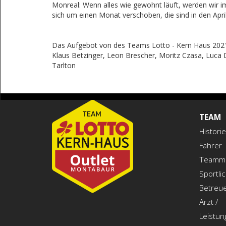
Monreal: Wenn alles wie gewohnt läuft, werden wir 
sich um einen Monat verschoben, die sind in den Apr
Das Aufgebot von des Teams Lotto - Kern Haus 2021
Klaus Betzinger, Leon Brescher, Moritz Czasa, Luca D
Tarlton
TEAM
Historie
Fahrer
Teamm
Sportli
Betreu
Arzt /
Leistun