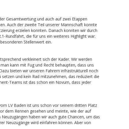
n der Gesamtwertung und auch auf zwei Etappen
ten. Auch der zweite Teil unserer Mannschaft konnte
zierung erzielen konnten. Danach konnten wir durch
-Rundfahrt, die für uns ein weiteres Highlight war.
besonderen Stellenwert ein.
sprechend verkleinert sich der Kader. Wir werden
d man kann mit Fug und Recht behaupten, dass uns
azu bieten wir unseren Fahrern infrastrukturell noch
u setzen und kein Rad mitzunehmen, das reduziert die
pment-Teams ist das schon ein Novum, dass jeder
om LV Baden ist uns schon vor seinem dritten Platz
n vor dem Rennen gesehen und meinte, wie der auf
gen Neuzugängen haben wir auch gute Chancen, um das
serer Neuzugänge wird einfahren können. Aber von