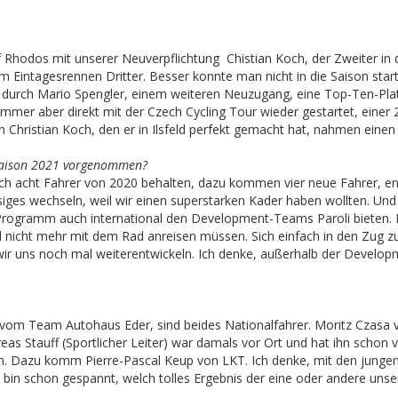
f Rhodos mit unserer Neuverpflichtung Chistian Koch, der Zweiter i
 Eintagesrennen Dritter. Besser konnte man nicht in die Saison star
 durch Mario Spengler, einem weiteren Neuzugang, eine Top-Ten-Plat
r aber direkt mit der Czech Cycling Tour wieder gestartet, einer 2.1
hristian Koch, den er in Ilsfeld perfekt gemacht hat, nahmen einen 
 Saison 2021 vorgenommen?
h acht Fahrer von 2020 behalten, dazu kommen vier neue Fahrer, ent
siges wechseln, weil wir einen superstarken Kader haben wollten. Un
 Programm auch international den Development-Teams Paroli bieten. D
nd nicht mehr mit dem Rad anreisen müssen. Sich einfach in den Zug z
wir uns noch mal weiterentwickeln. Ich denke, außerhalb der Develo
om Team Autohaus Eder, sind beides Nationalfahrer. Moritz Czasa v
reas Stauff (Sportlicher Leiter) war damals vor Ort und hat ihn scho
ch. Dazu komm Pierre-Pascal Keup von LKT. Ich denke, mit den jun
h bin schon gespannt, welch tolles Ergebnis der eine oder andere un