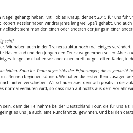
en Nagel gehängt haben. Mit Tobias Knaup, der seit 2015 für uns fuhr, 
Robert Kessler haben wir drei Jahre lang viel Spaß gehabt, und auch L
vielleicht sieht man den einen oder anderen der Jungs in einer ande
ig sein?
er. Wir haben auch in der Trainerstruktur noch mal einiges verändert.
alte Hasen sind und den Jungen den Druck wegnehmen sollen. Aber au
einiges. Insgesamt haben wir aber einen breit aufgestellten Kader, 
ie leiden. Kann Ihr Team angesichts der Erfahrungen, die es gemacht h
ril mit Rennen beginnen können. Wir haben die ersten Rennzusagen 
nach hinten verschieben. Wir schauen aber dennoch positiv in die Zukun
lles normal verlaufen wird, so dass man auf nichts aus dem Vorjahr w
h sein, dann die Teilnahme bei der Deutschland Tour, die für uns als 
 gelingt es uns ja auch, eine Rundfahrt zu gewinnen. Und bei den deu