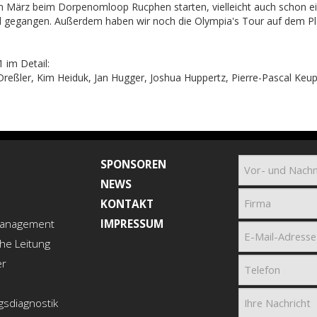
im März beim Dorpenomloop Rucphen starten, vielleicht auch schon e
il gegangen. Außerdem haben wir noch die Olympia's Tour auf dem Pla
 im Detail:
reßler, Kim Heiduk, Jan Hugger, Joshua Huppertz, Pierre-Pascal Keup
SPONSOREN
NEWS
KONTAKT
anagement
IMPRESSUM
che Leitung
er
gsdiagnostik