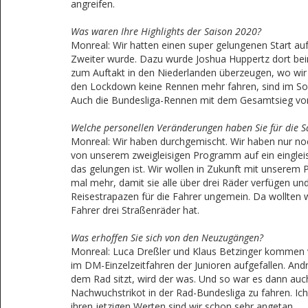
angreifen.
Was waren Ihre Highlights der Saison 2020?
Monreal: Wir hatten einen super gelungenen Start au
Zweiter wurde. Dazu wurde Joshua Huppertz dort beim
zum Auftakt in den Niederlanden überzeugen, wo wir
den Lockdown keine Rennen mehr fahren, sind im Somme
Auch die Bundesliga-Rennen mit dem Gesamtsieg von C
Welche personellen Veränderungen haben Sie für die
Monreal: Wir haben durchgemischt. Wir haben nur noc
von unserem zweigleisigen Programm auf ein einglei
das gelungen ist. Wir wollen in Zukunft mit unserem
mal mehr, damit sie alle über drei Räder verfügen u
Reisestrapazen für die Fahrer ungemein. Da wollten 
Fahrer drei Straßenräder hat.
Was erhoffen Sie sich von den Neuzugängen?
Monreal: Luca Dreßler und Klaus Betzinger kommen v
im DM-Einzelzeitfahren der Junioren aufgefallen. And
dem Rad sitzt, wird der was. Und so war es dann au
Nachwuchstrikot in der Rad-Bundesliga zu fahren. Ic
ihren jetzigen Werten sind wir schon sehr angetan.